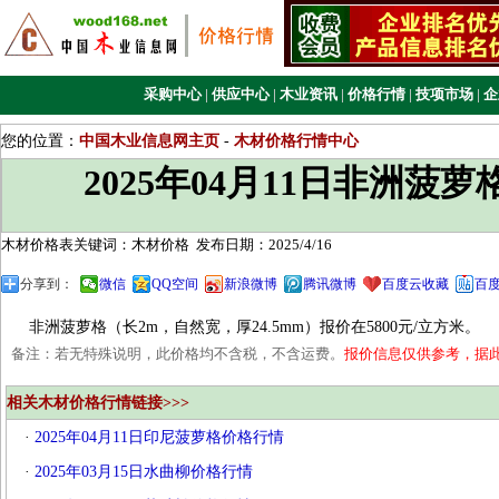
采购中心
|
供应中心
|
木业资讯
|
价格行情
|
技项市场
|
企
您的位置：
中国木业信息网主页
-
木材价格行情中心
2025年04月11日非洲菠
木材价格表关键词：木材价格
发布日期：2025/4/16
分享到：
微信
QQ空间
新浪微博
腾讯微博
百度云收藏
百
非洲菠萝格（长2m，自然宽，厚24.5mm）报价在5800元/立方米。
备注：若无特殊说明，此价格均不含税，不含运费。
报价信息仅供参考，据
相关木材价格行情链接>>>
·
2025年04月11日印尼菠萝格价格行情
·
2025年03月15日水曲柳价格行情