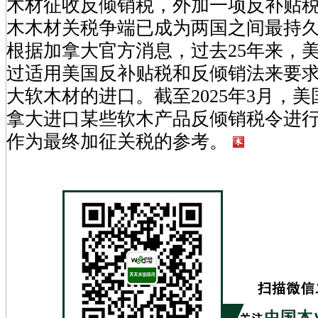
木材征收反倾销税，外加一项反补贴
木木材关税争端已成为两国之间最持
根据加拿大官方消息，过去25年来，
过适用美国反补贴税和反倾销法来要
大软木材的进口。截至2025年3月，
拿大进口某些软木产品反倾销税令进
作为最终加征关税的参考。