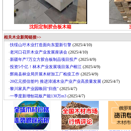
沈阳定制胶合板木箱
相关木业新闻链接>>
·
扶绥山圩木业打造面向东盟新引擎
(2025/4/10)
·
老河口召开木业产业发展座谈会
(2025/4/10)
·
新疆年产7万立方胶合板制品项目投产
(2025/4/9)
·
投资5个亿！林木产业发展项目落户榕江
(2025/4/9)
·
辉南县林业局开展木材加工厂检疫工作
(2025/4/9)
·
20亿元授信签约 推进漳浦木业产业产业高质量发展
(2025/4/7)
·
黎川家具产业园唤回“归燕”
(2025/4/7)
·
一季度新增刨花板产能130万m3
(2025/4/7)