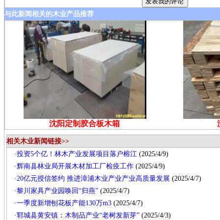
与此新闻相关的木业产品推荐
沈阳定制胶合板木箱
相关木业新闻链接>>
·
投资5个亿！林木产业发展项目落户榕江
(2025/4/9)
·
辉南县林业局开展木材加工厂检疫工作
(2025/4/9)
·
20亿元授信签约 推进漳浦木业产业产业高质量发展
(2025/4/7)
·
黎川家具产业园唤回“归燕”
(2025/4/7)
·
一季度新增刨花板产能130万m3
(2025/4/7)
·
郓城县黄安镇：木制品产业“老树发新芽”
(2025/4/3)