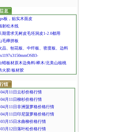
 xps板，贴实木面皮
 辐射松木线
 长期需求无树皮毛坯洞皮1-2.0都用
 山毛櫸拼板
] 次品、刨花板、中纤板、密度板、边料
9x1197x3150mmOSB3-
 白蜡板材原木边角料/榉木/北美山核桃
 防火胶/板材胶
5年04月11日云杉价格行情
5年04月11日柳杉价格行情
5年04月11日非洲菠萝格价格行情
5年04月11日印尼菠萝格价格行情
5年03月15日水曲柳价格行情
5年03月12日落叶松价格行情