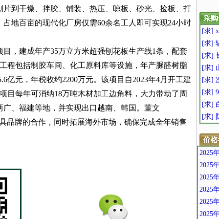
刨片到干燥、拌胶、铺装、热压、晾板、砂光、捡板、打
占地百亩的现代化厂房仅需60余名工人即可实现24小时
[求]
[求]
目，建成年产35万立方米超强刨花板生产线1条，配套
[求]
要工程包括制胶车间、化工原料库等设施，年产脲醛树脂
[求]
.6亿元，年税收约2200万元。该项目自2023年4月开工建
[求
[求] 
。该项目每年可消纳18万吨木材加工边角料，大力带动了周
[求]
两广、福建等地，并实现出口越南、韩国。董文
[求]
端家具品牌的合作，同时拓展海外市场，确保完成全年销售
202
202
202
202
202
202