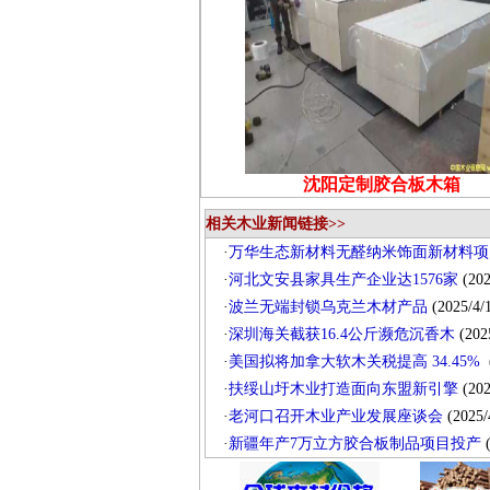
沈阳定制胶合板木箱
相关木业新闻链接>>
·
万华生态新材料无醛纳米饰面新材料项
·
河北文安县家具生产企业达1576家
(202
·
波兰无端封锁乌克兰木材产品
(2025/4/
·
深圳海关截获16.4公斤濒危沉香木
(2025
·
美国拟将加拿大软木关税提高 34.45%
·
扶绥山圩木业打造面向东盟新引擎
(202
·
老河口召开木业产业发展座谈会
(2025/
·
新疆年产7万立方胶合板制品项目投产
(