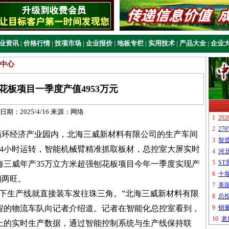
业资讯
|
价格行情
|
技项市场
|
企业报价
|
地板专栏
|
实用技术
|
产品大全
|
企业
中心
花板项目一季度产值4953万元
日期：
2025/4/16
来源：
网络
循环经济产业园内，北海三威新材料有限公司的生产车间
24小时运转，智能机械臂精准抓取板材，总控室大屏实时
海三威年产35万立方米超强刨花板项目今年一季度实现产
销两旺。
下生产线就直接装车发往珠三角。”北海三威新材料有限
程的物流车队向记者介绍道。记者在智能化总控室看到，
上的实时生产数据，通过智能控制系统与生产线保持联