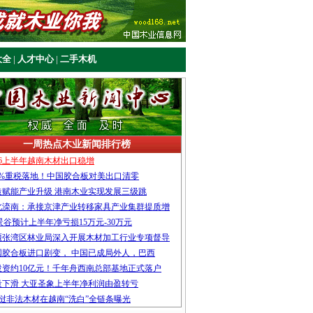
大全
|
人才中心
|
二手木机