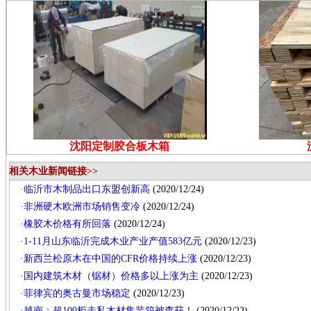
沈阳定制胶合板木箱
相关木业新闻链接>>
·
临沂市木制品出口东盟创新高
(2020/12/24)
·
非洲硬木欧洲市场销售变冷
(2020/12/24)
·
橡胶木价格有所回落
(2020/12/24)
·
1-11月山东临沂完成木业产业产值583亿元
(2020/12/23)
·
新西兰松原木在中国的CFR价格持续上涨
(2020/12/23)
·
国内建筑木材（锯材）价格多以上涨为主
(2020/12/23)
·
菲律宾的奥古曼市场稳定
(2020/12/23)
·
越南：超100柜走私木材集装箱被查获！
(2020/12/22)