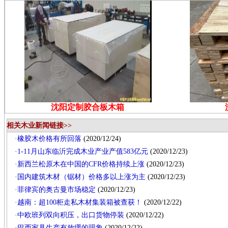
沈阳定制胶合板木箱
相关木业新闻链接>>
·
橡胶木价格有所回落
(2020/12/24)
·
1-11月山东临沂完成木业产业产值583亿元
(2020/12/23)
·
新西兰松原木在中国的CFR价格持续上涨
(2020/12/23)
·
国内建筑木材（锯材）价格多以上涨为主
(2020/12/23)
·
菲律宾的奥古曼市场稳定
(2020/12/23)
·
越南：超100柜走私木材集装箱被查获！
(2020/12/22)
·
中欧班列双向积压，出口货物停装
(2020/12/22)
·
巴西家具生产有放缓的现象
(2020/12/22)