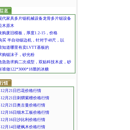
] 现代家具多片锯机械设备龙骨多片锯设备
 松木原木
 收购废旧模板，厚度1.2-15，价格
 购买 半自动锯边机，针对于48尺，以
 谁知道哪里有卖LVTT基板的
] 求购锯沫子，砂光粉
] 急急急求购二次成型，双贴科技木皮，砂
 有谁做122*3000*18厘的冰糖
0年12月21日巴花价格行情
0年12月21日刺猬紫檀价格行情
0年12月21日奥古曼价格行情
0年12月16日细木工板价格行情
0年12月16日沙比利价格行情
0年12月14日硬枫木价格行情