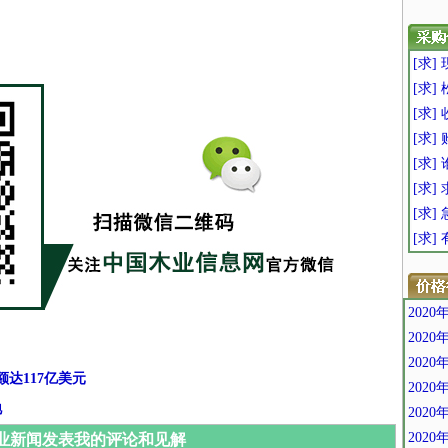
[求
[求]
[求]
[求]
[求]
[求
[求
[求]
202
202
202
达117亿美元
202
地
202
202
业新闻发表我的评论和见解