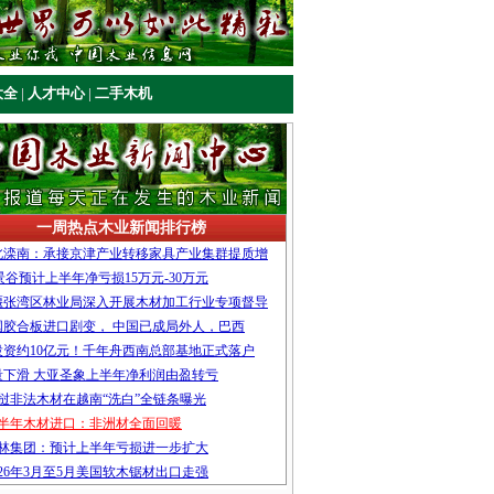
大全
|
人才中心
|
二手木机