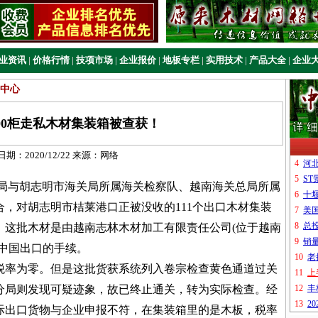
业资讯
|
价格行情
|
技项市场
|
企业报价
|
地板专栏
|
实用技术
|
产品大全
|
企业
中心
00柜走私木材集装箱被查获！
日期：
2020/12/22
来源：
网络
与胡志明市海关局所属海关检察队、越南海关总局所属
，对胡志明市桔莱港口正被没收的111个出口木材集装
，这批木材是由越南志林木材加工有限责任公司(位于越南
中国出口的手续。
税率为零。但是这批货获系统列入卷宗检查黄色通道过关
分局则发现可疑迹象，故已终止通关，转为实际检查。经
际出口货物与企业申报不符，在集装箱里的是木板，税率