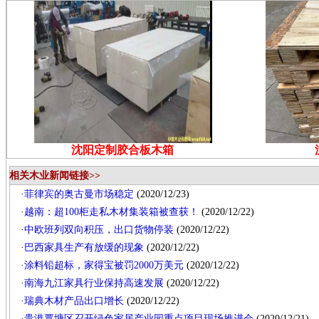
沈阳定制胶合板木箱
相关木业新闻链接>>
·
菲律宾的奥古曼市场稳定
(2020/12/23)
·
越南：超100柜走私木材集装箱被查获！
(2020/12/22)
·
中欧班列双向积压，出口货物停装
(2020/12/22)
·
巴西家具生产有放缓的现象
(2020/12/22)
·
涂料铅超标，家得宝被罚2000万美元
(2020/12/22)
·
南海九江家具行业保持高速发展
(2020/12/22)
·
瑞典木材产品出口增长
(2020/12/22)
·
贵港覃塘区召开绿色家居产业园重点项目现场推进会
(2020/12/21)