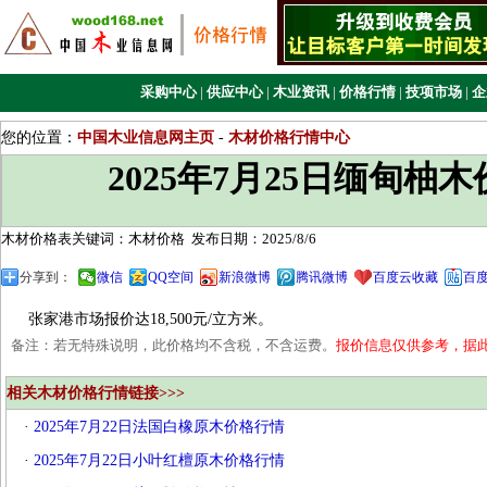
采购中心
|
供应中心
|
木业资讯
|
价格行情
|
技项市场
|
企
您的位置：
中国木业信息网主页
-
木材价格行情中心
2025年7月25日缅甸柚
木材价格表关键词：木材价格
发布日期：2025/8/6
分享到：
微信
QQ空间
新浪微博
腾讯微博
百度云收藏
百
张家港市场报价达18,500元/立方米。
备注：若无特殊说明，此价格均不含税，不含运费。
报价信息仅供参考，据
相关木材价格行情链接>>>
·
2025年7月22日法国白橡原木价格行情
·
2025年7月22日小叶红檀原木价格行情