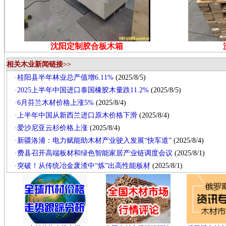
沈阳定制胶合板木箱
相关木业新闻链接>>
·
桂阳县半年林业总产值增6.11%
(2025/8/5)
·
2025上半年中国进口泰国橡胶木量跌11.2%
(2025/8/5)
·
6月芬兰木材价格上涨5%
(2025/8/4)
·
上半年中国从新西兰进口原木价格下滑
(2025/8/4)
·
爱沙尼亚云杉价格上涨
(2025/8/4)
·
新疆洛浦：电力赋能助木材产业驶入发展“快车道”
(2025/8/4)
·
费县召开高端板材和绿色智能家居产业链调度会议
(2025/8/1)
·
突破！从传统冶金废渣中“炼”出高性能板材
(2025/8/1)