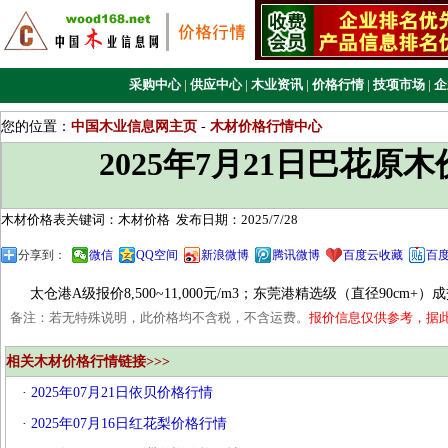
采购中心
|
供应中心
|
木业资讯
|
价格行情
|
技项市场
|
企
您的位置：
中国木业信息网主页
-
木材价格行情中心
2025年7月21日巴花原
木材价格表关键词：木材价格
发布日期：2025/7/28
分享到：
微信
QQ空间
新浪微博
腾讯微博
百度云收藏
百
太仓港A级报价8,500~11,000元/m3；东莞港精选级（直径90cm+）成交价达
备注：若无特殊说明，此价格均不含税，不含运费。
报价信息仅供参考，据
相关木材价格行情链接>>>
·
2025年07月21日依贝价格行情
·
2025年07月16日红花梨价格行情