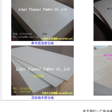
桦木面底胶合板
花纹杨木胶合板
关于我们
|
广告业