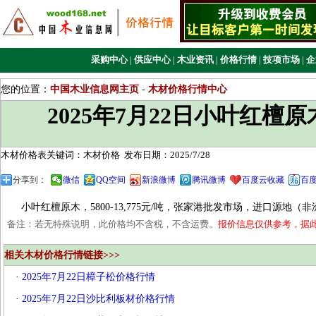
采购中心
|
供应中心
|
木业资讯
|
价格行情
|
技项市场
|
企
您的位置：
中国木业信息网主页
-
木材价格行情中心
2025年7月22日小叶红檀
木材价格表关键词：木材价格
发布日期：2025/7/28
分享到：
微信
QQ空间
新浪微博
腾讯微博
百度云收藏
百
小叶红檀原木‌，5800-13,775元/吨，张家港批发市场，进口源地（
备注：若无特殊说明，此价格均不含税，不含运费。
报价信息仅供参考，据
相关木材价格行情链接>>>
·
2025年7月22日樟子松价格行情
·
2025年7月22日沙比利板材价格行情