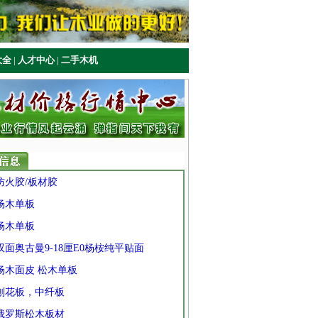
大全
|
人才中心
|
二手木机
 防火胶/板材胶
 杨木单板
 杨木单板
 双面奥古曼9-18厘E0杨桉纯平贴面
 杨木面皮 松木单板
 刨花板，中纤板
 俄罗斯松木板材