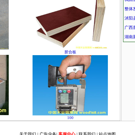
整体
沭阳
广西
湖南
胶合板
100
关于我们
|
广告业务
|
客服中心
|
联系我们
|
站点地图