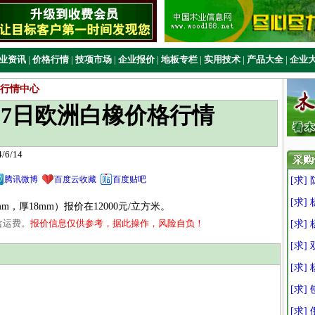
业资讯
|
价格行情
|
技项市场
|
企业报价
|
地板专栏
|
实用技术
|
产品大全
|
企业
行情中心
6月07日欧洲白橡价格行情
6/14
腾讯微博
百度云收藏
百度贴吧
[求]
[求]
厚18mm）报价在12000元/立方米。
含运费。
报价信息仅供参考，据此操作，风险自负！
[求]
[求]
[求]
[求]
[求]