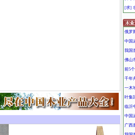
[求]
俄罗
中国
我国
佛山
前5
千年
一木
叶集
临沂
中国
广西
我国