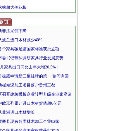
 求购超大刨花板
斯非法采伐下降
从波兰进口木材减少40%
首个家具碳足迹国家标准获批立项
市委书记带队调研家具行业发展态势
个月家具出口同比去年大增20.5%！
舟披露申请新三板挂牌的第 一轮问询回
地板精深加工项目落户贵州三都
区召开建筑模板企业转型升级企业家座谈
中欧班列累计进口木材货值超6亿元
从非洲进口木材增长
鹿寨县现有各类林木加工企业82家
首个家具碳足迹国家标准获批立项