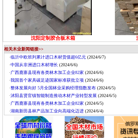
沈阳定制胶合板木箱
相关木业新闻链接>>
·
临沂中欧班列累计进口木材货值超6亿元
(2024/6/7)
·
中国从非洲进口木材增长
(2024/6/6)
·
广西鹿寨县现有各类林木加工企业82家
(2024/6/6)
·
我国首个家具碳足迹国家标准获批立项
(2024/6/6)
·
整体发展向好 5月全国林业采购经理指数发布
(2024/6/5)
·
沭阳县贤官镇智能制造推动木材产业转型发展
(2024/6/5)
·
广西鹿寨县现有各类林木加工企业82家
(2024/6/5)
·
湖南新田县林产品加工业向高端化迈进
(2024/6/4)