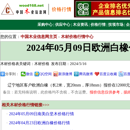
采购中心
|
供应中心
|
木业资讯
|
价格行情
|
技项市场
|
企
您的位置：
中国木业信息网主页
-
木材价格行情中心
2024年05月09日欧洲白
木材价格表关键词：木材价格
发布日期：2024/5/16
分享到：
微信
QQ空间
新浪微博
腾讯微博
百度云收藏
百
辽宁地区客户欧洲白橡（长2米，宽20mm，厚18mm）报价在12000元
备注：若无特殊说明，此价格均不含税，不含运费。
报价信息仅供参考，据
相关木材价格行情链接>>>
·
2024年05月09日南美白坚木价格行情
·
2024年04月23日欧洲白橡价格行情