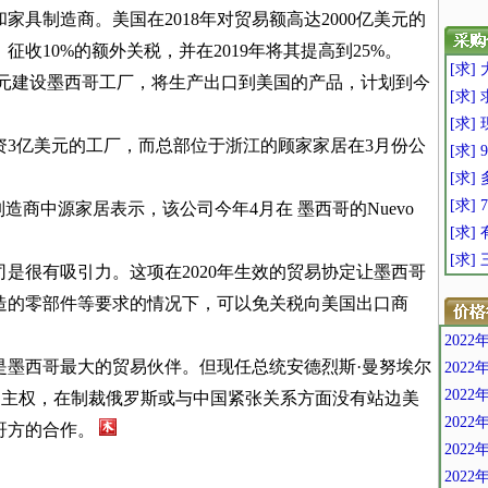
具制造商。美国在2018年对贸易额高达2000亿美元的
收10%的额外关税，并在2019年将其提高到25%。
[求
美元建设墨西哥工厂，将生产出口到美国的产品，计划到今
[求]
[求]
资3亿美元的工厂，而总部位于浙江的顾家家居在3月份公
[求] 9
[求]
[求]
造商中源家居表示，该公司今年4月在 墨西哥的Nuevo
[求
[求]
是很有吸引力。这项在2020年生效的贸易协定让墨西哥
造的零部件等要求的情况下，可以免关税向美国出口商
202
是墨西哥最大的贸易伙伴。但现任总统安德烈斯·曼努埃尔
202
2022
的主权，在制裁俄罗斯或与中国紧张关系方面没有站边美
202
哥方的合作。
202
202