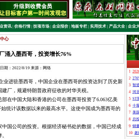
业资讯
|
价格行情
|
技项市场
|
企业报价
|
地板专栏
|
实用技术
|
产品大全
|
企业
中心
厂涌入墨西哥，投资增长76%
日期：
2022/8/19
来源：
网络
业进驻墨西哥，中国企业在墨西哥的投资达到了历史新
国建厂，规避特朗普政府征收的对华关税。
总部在中国大陆和香港的公司在墨西哥投资了6.063亿美
9年开始统计该数据以来的最高水平。这使中国成为墨西哥的
89家中国公司的投资。根据经济秘书处的数据，中国已经成
伴。