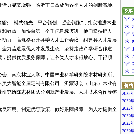
业活力显著增强，临沂正日益成为各类人才的创新高地、
[求
领路、模式领先、平台领创、强企领跑”，扎实推进木业
[求]
量和效益，加快向第二个千亿目标迈进；他们坚持把人
[求]
本动力，高规格召开县委人才工作会议，组建县人才发展
[求] 9
见，全力营造最优人才发展生态；坚持走政产学研合作道
[求]
[求]
境，提供优质服务保障，让各类人才来得放心、干得顺
[求
[求]
协会、南京林业大学、中国林业科学研究院木材研究所、
东美大智能全屋定制有限公司，沂蒙绿创（山东）木业有
业研究所陈志林团队分别就产业发展、人才技术合作等签
202
202
2022
优良环境、制定优惠政策、做好跟踪保障，为人才提供全
202
202
202