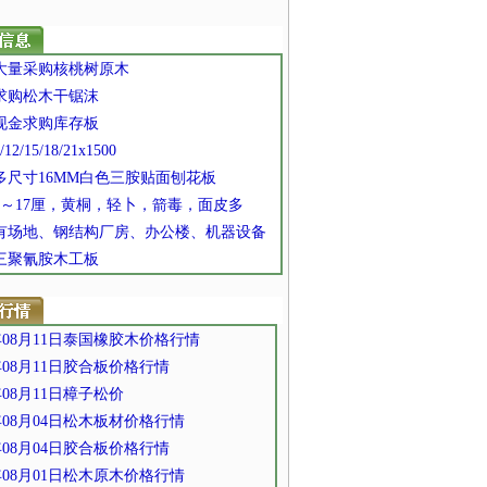
] 大量采购核桃树原木
 求购松木干锯沫
 现金求购库存板
/12/15/18/21x1500
 多尺寸16MM白色三胺贴面刨花板
 7～17厘，黄桐，轻卜，箭毒，面皮多
] 有场地、钢结构厂房、办公楼、机器设备
 三聚氰胺木工板
2年08月11日泰国橡胶木价格行情
2年08月11日胶合板价格行情
年08月11日樟子松​价
2年08月04日松木板材价格行情
2年08月04日胶合板价格行情
2年08月01日松木原木价格行情