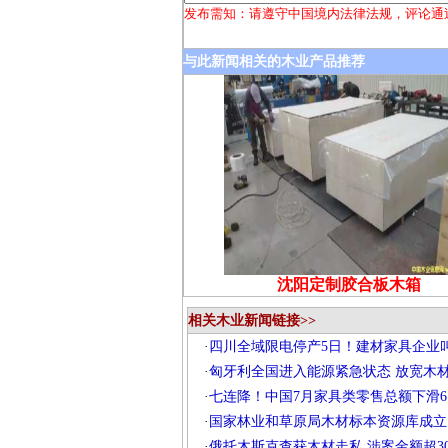
发布需知：请遵守中国境内法律法规，评论通
与此新闻相关的木业产品推荐
沈阳定制胶合板木箱
相关木业新闻链接>>
·
四川全域限电停产5日！建材家具企业
·
匈牙利全国进入能源紧急状态 放宽木
·
七连降！中国7月家具类零售总额下滑6.
·
国家林业和草原局木材标本资源库成立
·
俄托木斯克查获木材走私 涉案金额超30