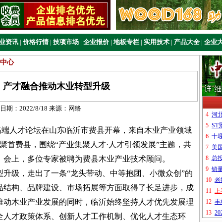
业资讯
|
价格行情
|
技项市场
|
企业报价
|
地板专栏
|
实用技术
|
产品大全
|
企业
中心
：产才融合推动木业转型升级
日期：
2022/8/18
来源：
网络
高端人才论坛在山东临沂市费县开幕，来自木业产业领域
家聚首费县，围绕“产业集聚人才·人才引领发展”主题，共
。会上，多位专家被聘为费县木业产业技术顾问。
升级，走出了一条“龙头带动、中等抱团、小微众创”的
品结构、品牌建设、市场拓展等方面取得了长足进步，成
推动木业产业发展的同时，临沂始终坚持人才优先发展理
全人才政策体系、创新人才工作机制、优化人才生态环