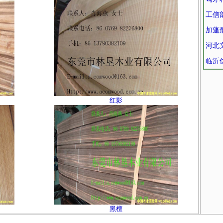
工信
加蓬
河北
临沂
红影
黑檀