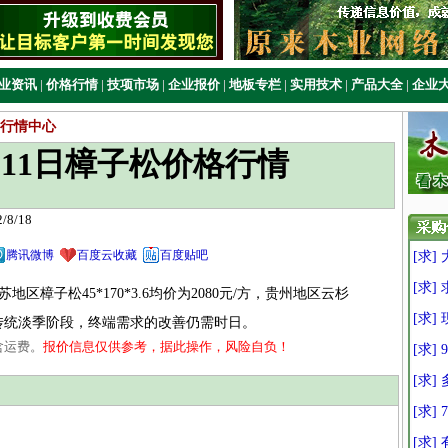
业资讯
|
价格行情
|
技项市场
|
企业报价
|
地板专栏
|
实用技术
|
产品大全
|
企业
行情中心
8月11日樟子松​价格行情
8/18
腾讯微博
百度云收藏
百度贴吧
[求
[求]
子松45*170*3.6均价为2080元/方，贵州地区云杉
[求]
目前处于传统淡季阶段，终端需求的改善仍需时日。
含运费。
报价信息仅供参考，据此操作，风险自负！
[求] 9
[求]
[求]
[求