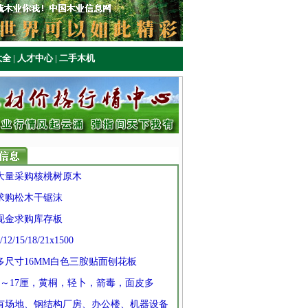
大全
|
人才中心
|
二手木机
] 大量采购核桃树原木
 求购松木干锯沫
 现金求购库存板
/12/15/18/21x1500
 多尺寸16MM白色三胺贴面刨花板
 7～17厘，黄桐，轻卜，箭毒，面皮多
] 有场地、钢结构厂房、办公楼、机器设备