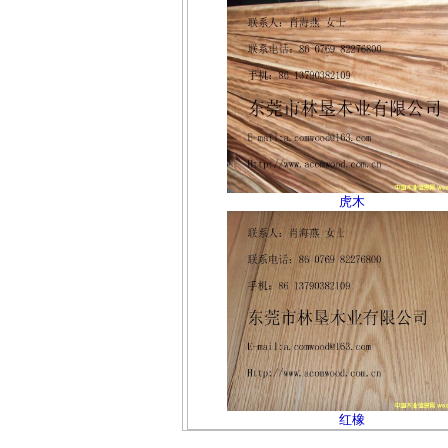
虎木
红橡