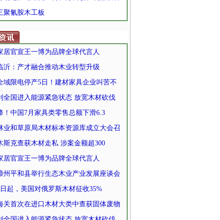
 三聚氰胺木工板
家居官宣王一博为品牌全球代言人
临沂：产才融合推动木业转型升级
全域限电停产5日！建材家具企业叫苦不
利全国进入能源紧急状态 放宽木材砍伐
降！中国7月家具类零售总额下滑6.3
林业和草原局木材标本资源库成立大会召
木斯克查获木材走私 涉案金额超300
家居官宣王一博为品牌全球代言人
漳州平和县举行生态木业产业发展座谈会
27日起，美国对俄罗斯木材征收35%
海关首次在进口木材大类中查获固体废物
利全国进入能源紧急状态 放宽木材砍伐