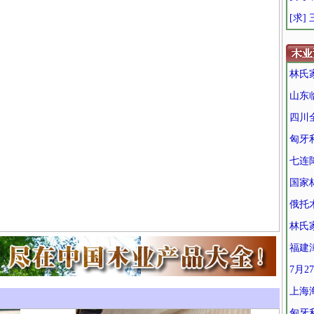
[求]
林氏
山东
四川
匈牙
七连
国家
俄托
林氏
福建
7月
上海
匈牙