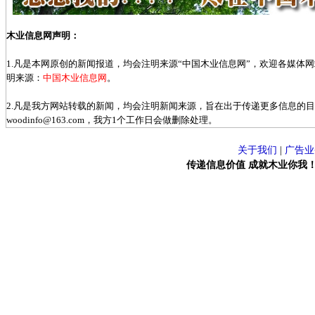
木业信息网声明：
1.凡是本网原创的新闻报道，均会注明来源“中国木业信息网”，欢迎各媒体
明来源：
中国木业信息网
。
2.凡是我方网站转载的新闻，均会注明新闻来源，旨在出于传递更多信息的
woodinfo@163.com，我方1个工作日会做删除处理。
关于我们
|
广告业
传递信息价值 成就木业你我