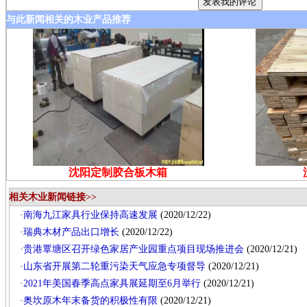
与此新闻相关的木业产品推荐
沈阳定制胶合板木箱
相关木业新闻链接>>
·
南海九江家具行业保持高速发展
(2020/12/22)
·
瑞典木材产品出口增长
(2020/12/22)
·
贵港覃塘区召开绿色家居产业园重点项目现场推进会
(2020/12/21)
·
山东省开展第二轮重污染天气应急专项督导
(2020/12/21)
·
2021年美国春季高点家具展延期至6月举行
(2020/12/21)
·
奥坎原木年末备货的积极性有限
(2020/12/21)