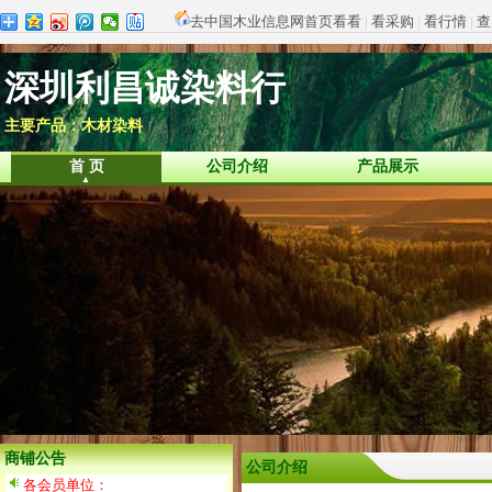
去中国木业信息网首页看看
|
看采购
|
看行情
|
查
深圳利昌诚染料行
主要产品：木材染料
首 页
公司介绍
产品展示
商铺公告
公司介绍
各会员单位：