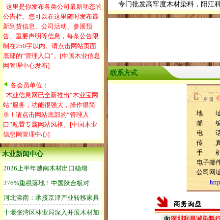
专门批发高牢度木材染料，阳江科
这里是你发布各类公司最新动态的
公告栏。您可以在这里随时发布最
新到货信息、公司活动、参展预
告、重要声明等信息，每条公告限
制在250字以内。请点击网站页面
底部的“管理入口”。[中国木业信息
网管理中心发布]
联系方式
各会员单位：
木业信息网已全新推出“木业宝网
站”服务，功能很强大，操作很简
地 址
单！请点击网站底部的“管理入
邮 编：
口”配置专属网站风格。[中国木业
电 话：1
信息网管理中心]
传 真：0
手 
木业新闻中心
电子邮件：l
公司网
htt
向
深圳利昌诚染料