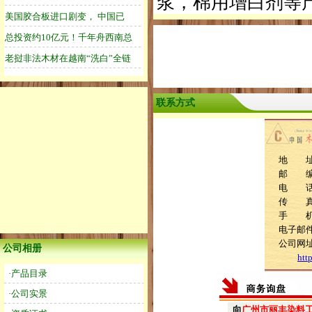
浆，棉用增白剂等
联系方式
地 址
邮 编：
电 话：0
传 真：0
手 机：1
电子邮件：
公司网
公司相册
htt
·产品目录
·公司实景
向
广州市丽丰染料