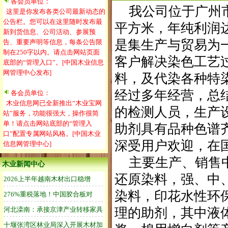
各会员单位：
我公司位于广州市郊
这里是你发布各类公司最新动态的
公告栏。您可以在这里随时发布最
平方米，年纯利润
新到货信息、公司活动、参展预
是集生产与贸易为
告、重要声明等信息，每条公告限
制在250字以内。请点击网站页面
客户解决染色工艺
底部的“管理入口”。[中国木业信息
网管理中心发布]
料，及代染各种特
经过多年经营，总
各会员单位：
木业信息网已全新推出“木业宝网
的检测人员，生产
站”服务，功能很强大，操作很简
单！请点击网站底部的“管理入
助剂具有品种色谱
口”配置专属网站风格。[中国木业
深受用户欢迎，在
信息网管理中心]
主要生产、销售中
木业新闻中心
还原染料，强、中
染料，印花水性环
理的助剂，其中液