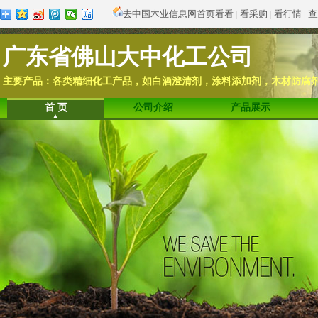
去中国木业信息网首页看看
|
看采购
|
看行情
|
查
广东省佛山大中化工公司
主要产品：各类精细化工产品，如白酒澄清剂，涂料添加剂，木材防腐
首 页
公司介绍
产品展示