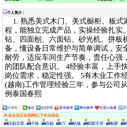
个人简介：
1. 熟悉美式木门、美式橱柜、板式
程，能独立完成产品，实操经验扎实。 
钻、四面刨、六面钻、砂光机、拼板
备，懂设备日常维护与简单调试，安全
耐劳，适应车间生产节奏，责任心强
的团队配合意识。 4经验丰富，上手
岗位需求，稳定性强。 5有木业工作
(越南)工作管理经验三年，参与公司从
例泰国春熙
分享到：
微信
QQ空间
新浪微博
腾讯微博
百度云收藏
百
木业企业正在招聘以下木业岗位：
压贴主管
干燥
压贴
UV
机修
制胶主管
制胶