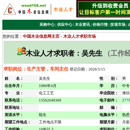
采购中心
|
供应中心
|
木业资讯
|
价格行情
|
技项市场
|
您的位置：
中国木业信息网主页
-
木业人才求职市场
木业人才求职者：吴先生
（工作经
求职岗位：生产主管，车间主任
登记日期：2026/5/15
姓 名：
吴先生
性 别：
男
出生年月：
1986年4月
学 历：
中专
专 业：
化工工艺
毕业院校：
潍坊
联系电话：
13562649369
电子邮件：
277
联系地址：
邮 编：
英语水平：
陌生
电脑水平：
熟悉
期望工作地点：
工作地点不限
期望月薪：
月薪
工作经验：
10年以上
求职岗位：
生产