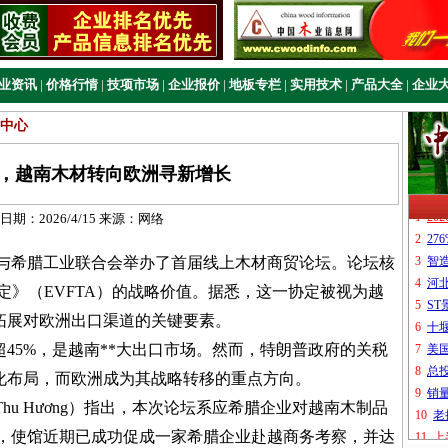
业资讯
|
价格行情
|
技项市场
|
企业报价
|
地板专栏
|
实用技术
|
产品大全
|
企业
中心
，越南木材转向欧洲寻新增长
日期：
2026/4/15
来源：
网络
希腊工业联合会举办了首届线上木材商贸论坛。论坛核
定》（EVFTA）的战略价值。据悉，这一协定被视为越
拓展对欧洲出口渠道的关键要素。
45%，是越南**大出口市场。然而，特朗普政府的关税
化布局，而欧洲成为其战略转移的重点方向。
 Thu Hương）指出，本次论坛系应希腊企业对越南木制品
露，使馆近期已成功促成一家希腊企业赴越商务考察，并达