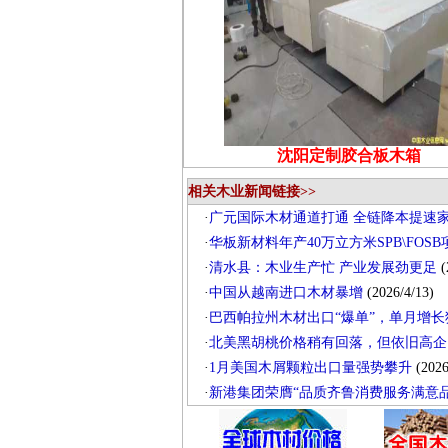
沈阳定制胶合板木箱
相关木业新闻链接>>
·
广元国际木材通道打通 全链降本提速
·
华板新材料年产40万立方米SPB\FOS
·
清水县：木业生产忙 产业发展劲更足
(
·
中国从越南进口木材暴增
(2026/4/13)
·
巴西帕拉州木材出口“爆单”，单月增长狂
·
北美黑胡桃价格稍有回落，但依旧高企
·
1月美国木屑颗粒出口量强势攀升
(2026
·
新港集团荣膺“品质齐鲁消费服务满意