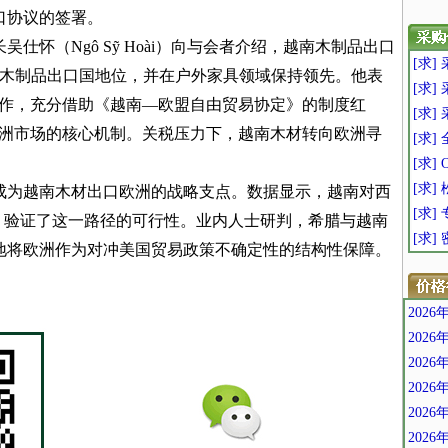
口协议的签署。
仕怀（Ngô Sỹ Hoài）向与会者介绍，越南木制品出口
[求]
大木制品出口国地位，并在户外家具领域保持领先。他表
[求]
合作，充分借助《越南—欧盟自由贸易协定》的制度红
[求]
欧洲市场的核心机制。关税压力下，越南木材转向欧洲寻
[求]
[求]
[求]
成为越南木材出口欧洲的战略支点。数据显示，越南对西
[求]
，验证了这一路径的可行性。业内人士研判，希腊与越南
[求]
地将欧洲作为对冲美国贸易政策不确定性的结构性保障。
202
202
202
202
202
202