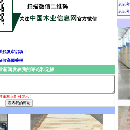
202
202
关税复审启动！
征收高额关税
业新闻发表我的评论和见解
过审核后即可显示！