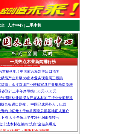
大全
|
人才中心
|
二手木机