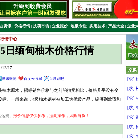
业资讯
|
价格行情
|
技项市场
|
企业报价
|
地板专栏
|
实用技术
|
产品大全
|
企业
行情中心
2月15日缅甸柚木价格行情
12/17
腾讯微博
百度云收藏
百度贴吧
[求]
[求]
5吨柚木原木，招标销售价格与之前的拍卖相比，价格几乎没有变
[求]
投标。一般来说，4级柚木锯材被加工为优质产品，提供到欧盟和
[求]
含运费。
报价信息仅供参考，据此操作，风险自负！
[求
[求
[求