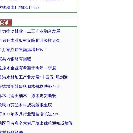
求购榆木1.2/900/125abc
全力推动林业一二三产业融合发展
市召开木业板材无醛化升级推进会
11月家具销售额猛增16%！
月家具内销略有回暖
兰原木企业寄希望于明年一季度
贵港木材加工产业发展“十四五”规划通
持续增压菠萝格原木价格跌势不止
苏木（南美柚木）原木走货顺畅
欧助力芬兰木材成功运抵重庆
2021年家具行业预估增长达22%
地区已有多个木材厂发出截单通知或放假
木材商品紧俏