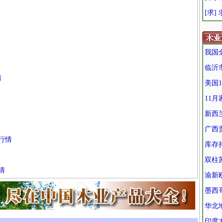
[求] 
我国
临沂
情
美国
11
新西
广西
行情
库存
双柱
情
渝新
墨西哥
华北
印度