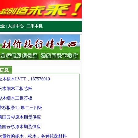
大全
|
人才中心
|
二手木机
 松木桉木LVTT，137576010
 松木细木工板芯板
 杉木细木工板芯板
 香杉板条1.2厚二三四级
] 德国云杉原木期货供应
] 德国云杉原木期货供应
] 大量收购杨木，松木，各种托盘材料