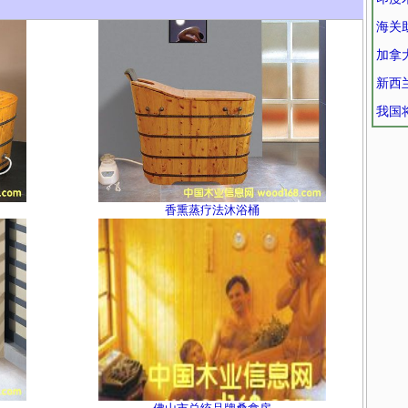
海关
加拿
新西
我国
香熏蒸疗法沐浴桶