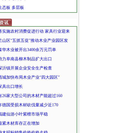
 生态板 多层板
将实施农村消费促进行动 家具行业迎来
兰山区“五抓五促”推动木业产业园区发
森华木业被开出3400余万元罚单
助力阜南县柳木制品扩大出口
探沂镇开展企业安全生产检查
西城加快布局木业产业“四大园区”
家具出口增长
有26家大型公司的木材产能超过160
1年德国受损木材砍伐量减少近170
福建仙游小叶紫檀市场平稳
箱紧木材库存正在增加
柚木招标销售价格价格走稳