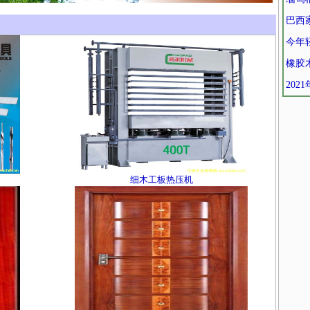
巴西
今年
橡胶
20
细木工板热压机