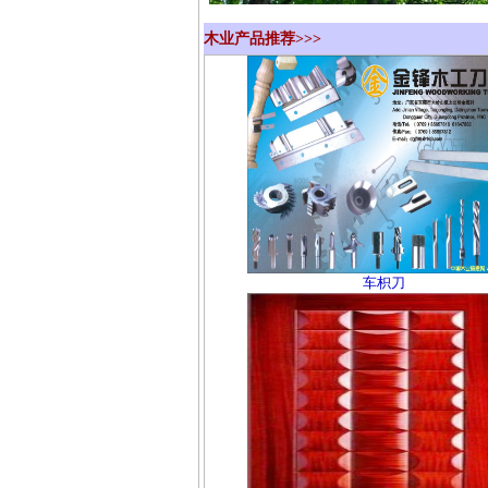
木业产品推荐>>>
车枳刀