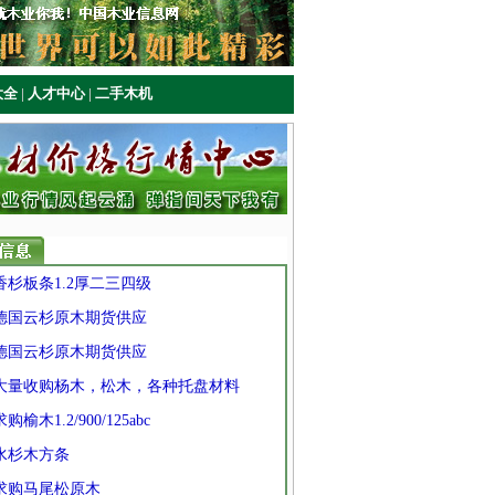
大全
|
人才中心
|
二手木机
 香杉板条1.2厚二三四级
] 德国云杉原木期货供应
] 德国云杉原木期货供应
] 大量收购杨木，松木，各种托盘材料
求购榆木1.2/900/125abc
 水杉木方条
 求购马尾松原木