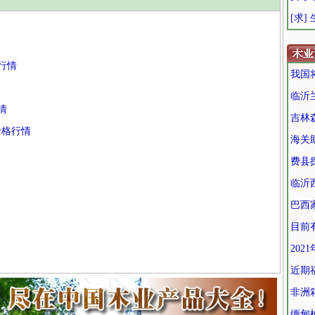
[求]
行情
我国
临沂
情
吉林
材价格行情
海关
费县
临沂
巴西
目前
202
近期
非洲
缅甸