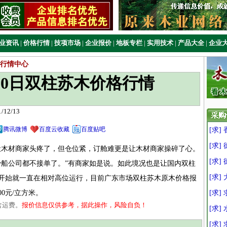
业资讯
|
价格行情
|
技项市场
|
企业报价
|
地板专栏
|
实用技术
|
产品大全
|
企业
行情中心
2月10日双柱苏木价格行情
12/13
腾讯微博
百度云收藏
百度贴吧
[求]
[求
木材商家头疼了，但仓位紧，订舱难更是让木材商家操碎了心。
[求
少船公司都不接单了。”有商家如是说。如此境况也是让国内双柱
[求
开始就一直在相对高位运行，目前广东市场双柱苏木原木价格报
500元/立方米。
[求] 
含运费。
报价信息仅供参考，据此操作，风险自负！
[求]
[求]