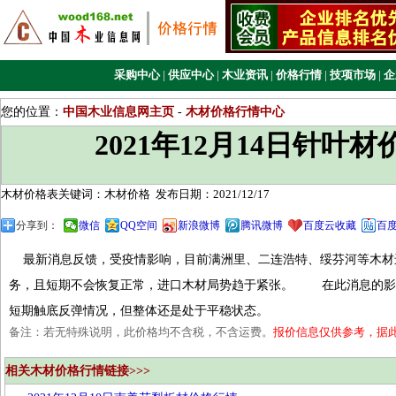
采购中心
|
供应中心
|
木业资讯
|
价格行情
|
技项市场
|
企
您的位置：
中国木业信息网主页
-
木材价格行情中心
2021年12月14日针叶
木材价格表关键词：木材价格
发布日期：2021/12/17
分享到：
微信
QQ空间
新浪微博
腾讯微博
百度云收藏
百
最新消息反馈，受疫情影响，目前满洲里、二连浩特、绥芬河等木材
务，且短期不会恢复正常，进口木材局势趋于紧张。 在此消息的影
短期触底反弹情况，但整体还是处于平稳状态。
备注：若无特殊说明，此价格均不含税，不含运费。
报价信息仅供参考，据
相关木材价格行情链接>>>