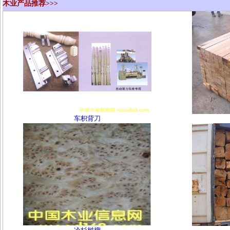
木业产品推荐>>>
车枳背刀