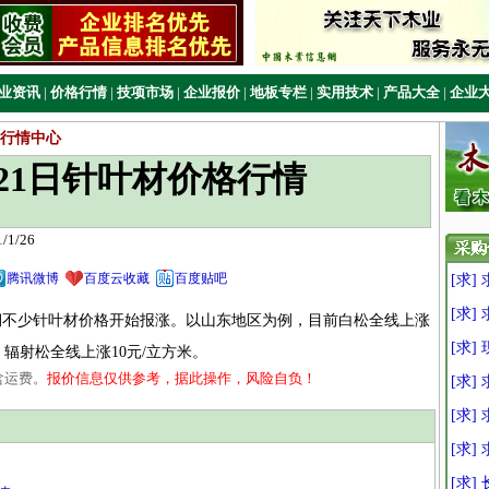
业资讯
|
价格行情
|
技项市场
|
企业报价
|
地板专栏
|
实用技术
|
产品大全
|
企业
行情中心
1月21日针叶材价格行情
1/26
腾讯微博
百度云收藏
百度贴吧
[求]
[求]
不少针叶材价格开始报涨。以山东地区为例，目前白松全线上涨
[求]
，辐射松全线上涨10元/立方米。
含运费。
报价信息仅供参考，据此操作，风险自负！
[求
[求
[求]
[求]