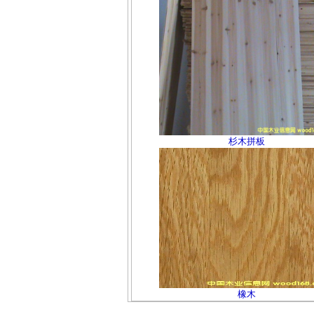
杉木拼板
橡木