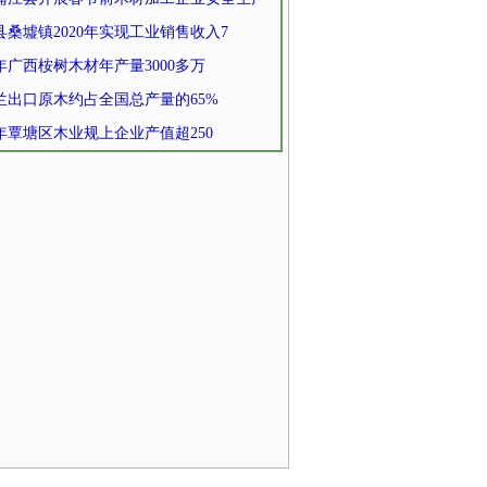
县桑墟镇2020年实现工业销售收入7
0年广西桉树木材年产量3000多万
兰出口原木约占全国总产量的65%
0年覃塘区木业规上企业产值超250