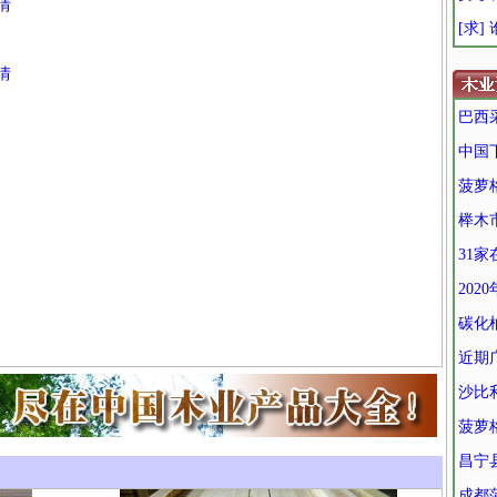
情
[求]
情
巴西
中国
菠萝
榉木
31
202
碳化
近期
沙比
菠萝
昌宁
成都