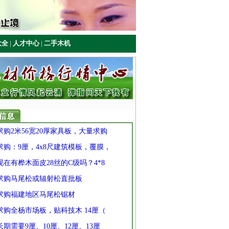
大全
|
人才中心
|
二手木机
 求购2米56宽20厚家具板，大量求购
 求购：9厘，4x8尺建筑模板，覆膜，
 现在有桦木面皮28丝的C级吗？4*8
] 求购马尾松或辐射松直批板
] 求购福建地区马尾松锯材
 求购全杨市场板，贴科技木 14厘（
 长期需要9厘、10厘、12厘、13厘