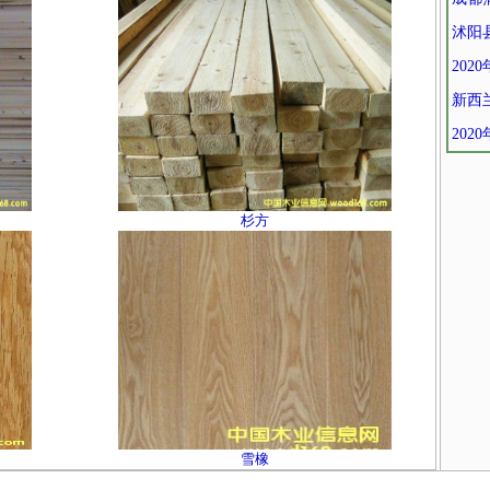
沭阳
202
新西
202
杉方
雪橡