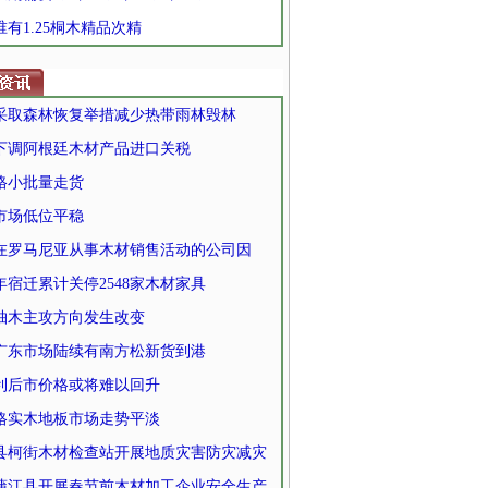
 谁有1.25桐木精品次精
采取森林恢复举措减少热带雨林毁林
下调阿根廷木材产品进口关税
格小批量走货
市场低位平稳
家在罗马尼亚从事木材销售活动的公司因
0年宿迁累计关停2548家木材家具
柚木主攻方向发生改变
广东市场陆续有南方松新货到港
利后市价格或将难以回升
格实木地板市场走势平淡
县柯街木材检查站开展地质灾害防灾减灾
蒲江县开展春节前木材加工企业安全生产