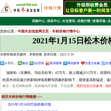
采购中心
|
供应中心
|
木业资讯
|
价格行情
|
技项市场
|
企
您的位置：
中国木业信息网主页
-
木材价格行情中心
2021年1月15日松木
木材价格表关键词：木材价格
发布日期：2021/1/19
分享到：
微信
QQ空间
新浪微博
腾讯微博
百度云收藏
百
辐射松（含澳松、乌拉圭松等）43万方，较上期减少11万方。在国
松原木供应减少的影响持续发酵等因素的影响下，期货盘高歌猛进，逼近U
备注：若无特殊说明，此价格均不含税，不含运费。
报价信息仅供参考，据
相关木材价格行情链接>>>
·
2021年1月14日巴花价格行情