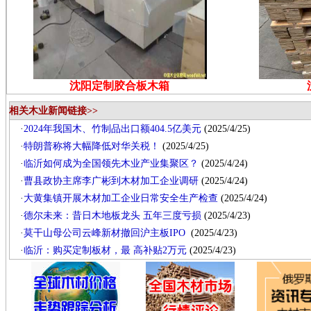
沈阳定制胶合板木箱
相关木业新闻链接>>
·
2024年我国木、竹制品出口额404.5亿美元
(2025/4/25)
·
特朗普称将大幅降低对华关税！
(2025/4/25)
·
临沂如何成为全国领先木业产业集聚区？
(2025/4/24)
·
曹县政协主席李广彬到木材加工企业调研
(2025/4/24)
·
大黄集镇开展木材加工企业日常安全生产检查
(2025/4/24)
·
德尔未来：昔日木地板龙头 五年三度亏损
(2025/4/23)
·
莫干山母公司云峰新材撤回沪主板IPO
(2025/4/23)
·
临沂：购买定制板材，最 高补贴2万元
(2025/4/23)