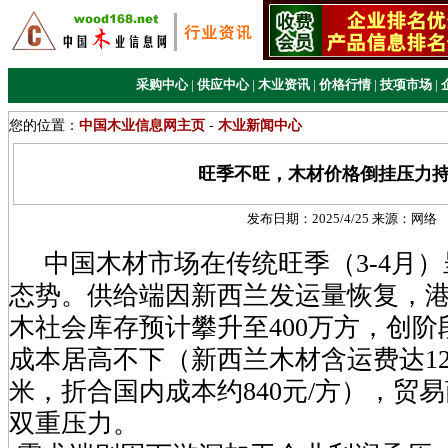
采购中心
|
供应中心
|
木业资讯
|
价格行情
|
技项市场
|
您的位置：
中国木业信息网主页
-
木业新闻中心
旺季不旺，木材价格倒挂压力
发布日期：
2025/4/25
来源：
网络
中国木材市场在传统旺季（3-4月）
态势。供给端‌因新西兰发运量恢复，
木社会库存预计攀升至400万方，创
成本居高不下（新西兰木材含运费达120-
米，折合国内成本约840元/方），贸
双重压力。