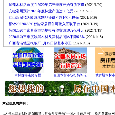
·
加蓬木材活跃度在2020年第三季度开始有所下降
(2021/1/20)
·
安徽亳州预计2020年底林业产值达80亿元
(2021/1/20)
·
江山欧派拟为欧派木制品提供不超1亿元担保
(2021/1/19)
·
预计2022年85%智能家居设备可接入互联平台
(2021/1/19)
·
韩国2020年家具业市场规模有望突破10万亿韩元
(2021/1/19)
·
2020年前三季度波黑木材及其制品同比下降6.3%
(2021/1/18)
·
广西贵港地区模板厂1月15日起基本停工
(2021/1/18)
木材价格走势专栏
全国木材市场行情评论
俄罗斯木材
木业信息网声明：
1.凡是本网原创的新闻报道，均会注明来源“中国木业信息网”，欢迎各媒体