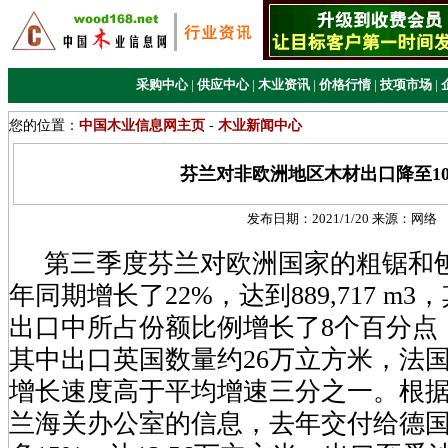
采购中心
|
供应中心
|
木业资讯
|
价格行情
|
技项市场
|
您的位置：
中国木业信息网主页
-
木业新闻中心
芬兰对非欧洲地区木材出口降至10
发布日期：
2021/1/20
来源：
网络
第三季度芬兰对欧洲国家的粗锯和
年同期增长了22%，达到889,717 m
出口中所占份额比例增长了8个百分点，
其中出口英国数量约26万立方米，法国约
增长速度高于平均增速三分之一。根
兰海关办公室的信息，去年交付给德