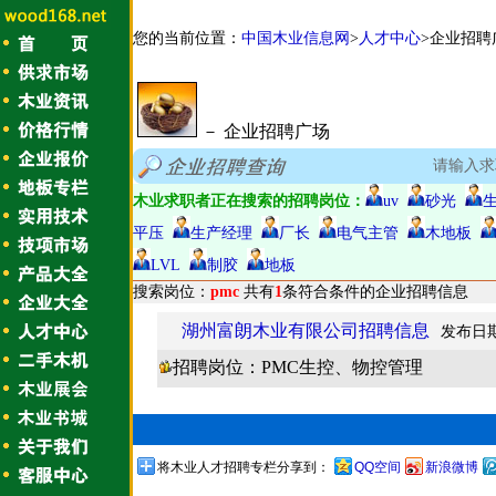
您的当前位置：
中国木业信息网
>
人才中心
>企业招聘
－ 企业招聘广场
请输入求
木业求职者正在搜索的招聘岗位：
uv
砂光
平压
生产经理
厂长
电气主管
木地板
LVL
制胶
地板
搜索岗位：
pmc
共有
1
条符合条件的企业招聘信息
湖州富朗木业有限公司招聘信息
发布日期：
招聘岗位：PMC生控、物控管理
将木业人才招聘专栏分享到：
QQ空间
新浪微博