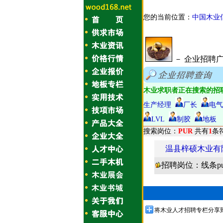
您的当前位置：
中国木业
－ 企业招聘
木业求职者正在搜索的招
生产经理
厂长
电气
LVL
制胶
地板
搜索岗位：
PUR
共有
1
条
温县梓硕木业有
招聘岗位：线条p
将木业人才招聘专栏分享