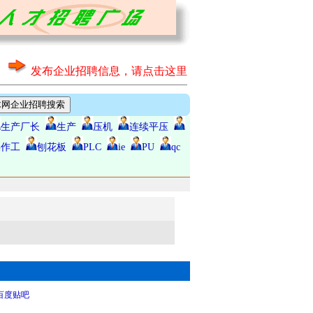
发布企业招聘信息，请点击这里
生产厂长
生产
压机
连续平压
操作工
刨花板
PLC
ie
PU
qc
百度贴吧