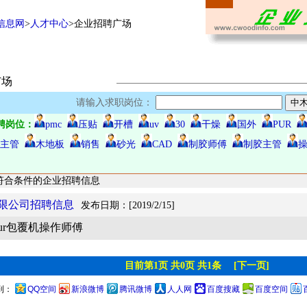
信息网
>
人才中心
>企业招聘广场
广场
请输入求职岗位：
聘岗位：
pmc
压贴
开槽
uv
30
干燥
国外
PUR
主管
木地板
销售
砂光
CAD
制胶师傅
制胶主管
符合条件的企业招聘信息
限公司招聘信息
发布日期：[2019/2/15]
ur包覆机操作师傅
目前第1页 共0页 共1条
[下一页]
到：
QQ空间
新浪微博
腾讯微博
人人网
百度搜藏
百度空间