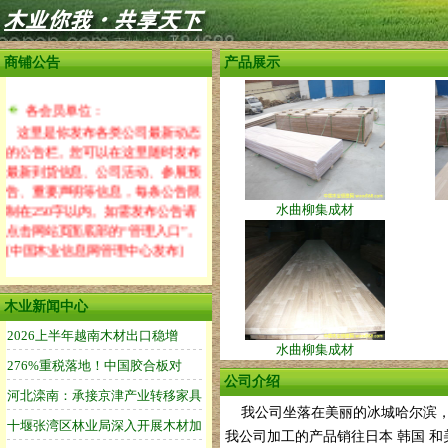
商铺公告
产品展示
各会员单位：
这里是你发布各类公司最新动态
的公告栏。您可以在这里随时发布
最新到货信息、公司活动、参展预
告、重要声明等信息，每条公告限
制在250字以内。如需发布公告请
水曲柳集成材
点击网站页面底部的“管理入口”。
[中国木业信息网管理中心发布]
各会员单位：
木业信息网已全新推出“木业宝网
木业新闻中心
站”服务，木业宝网站可自由搭配出
3万多种不同的风格。功能很强
水曲柳集成材
大，操作很简单！设置木业宝网站
公司介绍
风格请点击网站底部的“管理入
口”。[中国木业信息网管理中心]
我公司坐落在美丽的冰城哈尔滨，
我公司加工的产品销往日本 韩国 