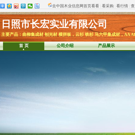
去中国木业信息网首页看看
|
看采购
|
看行情
|
查
日照市长宏实业有限公司
主要产品：曲柳集成材 刨光材 横拼板，云杉 铁杉 马六甲集成材，AA AB
首 页
公司介绍
产品展示