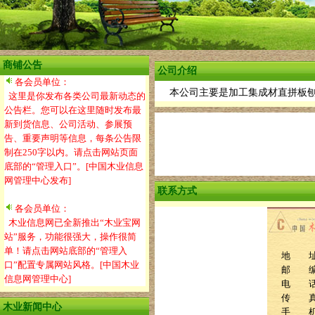
商铺公告
公司介绍
各会员单位：
本公司主要是加工集成材直拼板
这里是你发布各类公司最新动态的
公告栏。您可以在这里随时发布最
新到货信息、公司活动、参展预
告、重要声明等信息，每条公告限
制在250字以内。请点击网站页面
底部的“管理入口”。[中国木业信息
网管理中心发布]
联系方式
各会员单位：
木业信息网已全新推出“木业宝网
站”服务，功能很强大，操作很简
单！请点击网站底部的“管理入
地 址
口”配置专属网站风格。[中国木业
邮 编：
信息网管理中心]
电 话：0
传 真：0
木业新闻中心
手 机：1