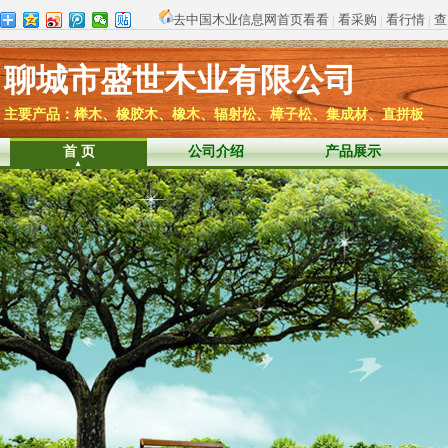
去中国木业信息网首页看看
|
看采购
|
看行情
|
查
聊城市盛世木业有限公司
主要产品：榉木、橡胶木、橡木、辐射松、樟子松、集成材、直拼板
首 页
公司介绍
产品展示