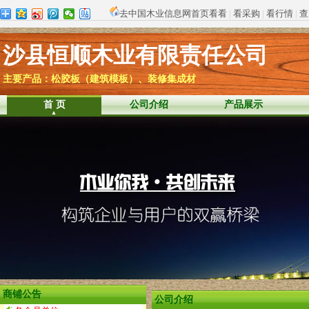
去中国木业信息网首页看看
|
看采购
|
看行情
|
查
沙县恒顺木业有限责任公司
主要产品：松胶板（建筑模板）、装修集成材
首 页
公司介绍
产品展示
商铺公告
公司介绍