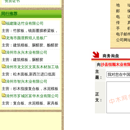
·资质证书
地 址
邮 编：
同行推荐
电 话：1
传 
福建隆达竹业有限公司
手 
主营：竹胶板，镜面覆膜桥梁板，
电子邮件：
龙海市颜厝辉煌人造板厂
公司网
主营：建筑模板、脲醛胶、酚醛胶
漳州市永兴木业有限公司
主营：建筑模板，脲醛胶
向
沙县恒顺木业有
漳州市龙文区文英东木材加工场
主
主营：松木面板,新西兰进口低面
题：
漳州市智兴木业有限公司
主营：杉木指接复合板，水泥模板
正
漳州市芗城区富华木业有限公司
文：
主营：复合板、水泥模板、家具板