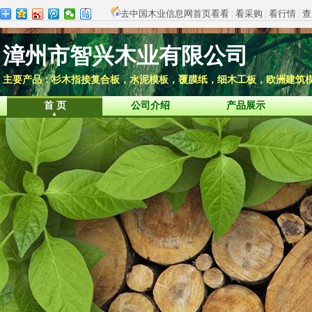
去中国木业信息网首页看看
|
看采购
|
看行情
|
查
漳州市智兴木业有限公司
主要产品：杉木指接复合板，水泥模板，覆膜纸，细木工板，欧洲建筑
首 页
公司介绍
产品展示