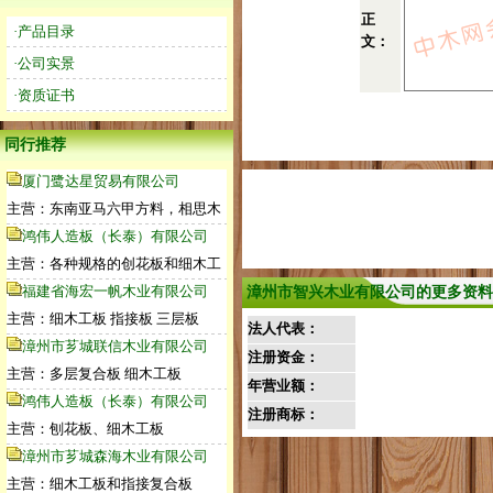
正
·产品目录
文：
·公司实景
·资质证书
同行推荐
厦门鹭达星贸易有限公司
主营：东南亚马六甲方料，相思木
鸿伟人造板（长泰）有限公司
主营：各种规格的创花板和细木工
福建省海宏一帆木业有限公司
漳州市智兴木业有限公司的更多资料
主营：细木工板 指接板 三层板
法人代表：
漳州市芗城联信木业有限公司
注册资金：
主营：多层复合板 细木工板
年营业额：
鸿伟人造板（长泰）有限公司
注册商标：
主营：刨花板、细木工板
漳州市芗城森海木业有限公司
主营：细木工板和指接复合板