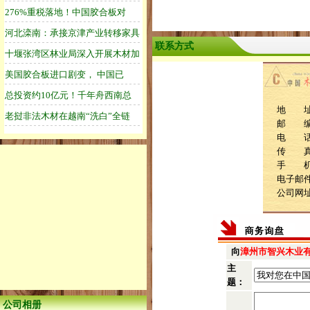
联系方式
地 址
邮 编：
电 话：0
传 
手 机：1
电子邮
公司网
向
漳州市智兴木业
主
题：
公司相册