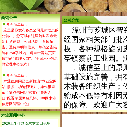
商铺公告
公司介绍
各会员单位：
漳州市芗城区智兴
这里是你发布各类公司最新动态的
公告栏。您可以在这里随时发布最
经国家相关部门批
新到货信息、公司活动、参展预
板，各种规格旋切
告、重要声明等信息，每条公告限
制在250字以内。请点击网站页面
亭镇蔡前工业园。
底部的“管理入口”。[中国木业信息
网管理中心发布]
一，诚信至上的原
基础设施完善，拥
各会员单位：
木业信息网已全新推出“木业宝网
术装备组织生产；
站”服务，功能很强大，操作很简
单！请点击网站底部的“管理入
输成本低等有利因
口”配置专属网站风格。[中国木业
的保障。欢迎广大
信息网管理中心]
木业新闻中心