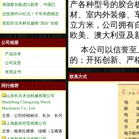
产各种型号的胶合
材、室内外装修、车
立方米，公司拥有
欧美、澳大利亚及
公司相册
本公司以信誉至上
·产品目录
的；开拓创新、严
·公司实景
·资质证书
联系方式
同行推荐
山东长兴木业机械有限公司
ShanDong Changxing Wood
地 址
Machinery Co., Ltd.
邮 编：
电 话：0
主营：公司经销昶兴、长兴、长代
传 真：0
上海新良经贸有限公司
手 机：1
主营：南美红檀香、绿檀（玉檀香
电子邮件：l
上海新越木业有限公司