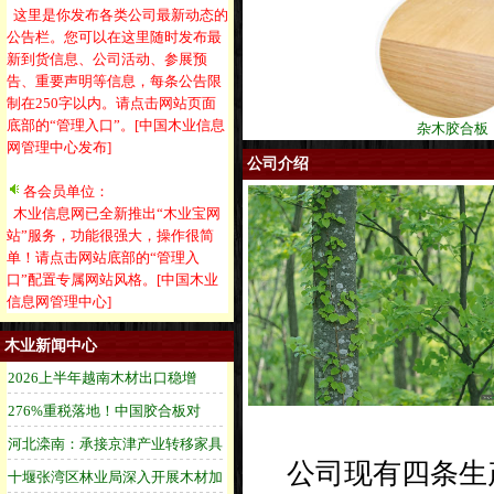
这里是你发布各类公司最新动态的
公告栏。您可以在这里随时发布最
新到货信息、公司活动、参展预
告、重要声明等信息，每条公告限
制在250字以内。请点击网站页面
底部的“管理入口”。[中国木业信息
杂木胶合板
网管理中心发布]
公司介绍
各会员单位：
木业信息网已全新推出“木业宝网
站”服务，功能很强大，操作很简
单！请点击网站底部的“管理入
口”配置专属网站风格。[中国木业
信息网管理中心]
木业新闻中心
公司现有四条生产