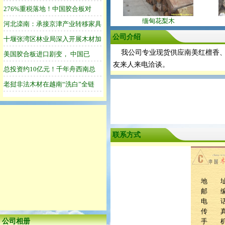
缅甸花梨木
公司介绍
我公司专业现货供应南美红檀香、
友来人来电洽谈。
联系方式
地 址：
邮 编：
电 话：0
传 真：0
公司相册
手 机：1