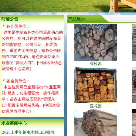
商铺公告
产品展示
各会员单位：
这里是你发布各类公司最新动态的
公告栏。您可以在这里随时发布最
新到货信息、公司活动、参展预
告、重要声明等信息，每条公告限
制在250字以内。请点击网站页面
底部的“管理入口”。[中国木业信息
香樟木
网管理中心发布]
各会员单位：
木业信息网已全新推出“木业宝网
站”服务，功能很强大，操作很简
单！请点击网站底部的“管理入
口”配置专属网站风格。[中国木业
亚花梨
信息网管理中心]
木业新闻中心