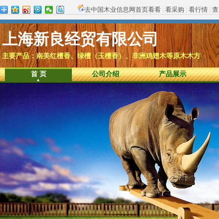
去中国木业信息网首页看看
|
看采购
|
看行情
|
查
上海新良经贸有限公司
主要产品：南美红檀香、绿檀（玉檀香）、非洲鸡翅木等原木木方
首 页
公司介绍
产品展示