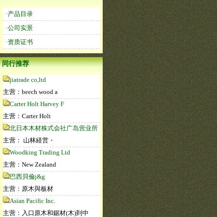
·产品目录
·公司实景
·资质证书
同行推荐
jiatrade co,ltd
主营：beech wood a
Carter Holt Harvey F
主营：Carter Holt
北日本木材株式会社广岛营业所
主营： 山林経営・
Woodking Trading Ltd
主营：New Zealand
巴西貝倫j&g
主营：原木與板材
Asian Pacific Inc.
主营：入口原木和鋸材(木)到中