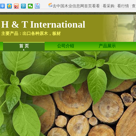
去中国木业信息网首页看看
|
看采购
|
看行情
|
查
H & T International
主要产品：出口各种原木，板材
首 页
公司介绍
产品展示