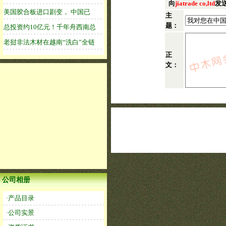
向
jiatrade co,ltd
发
主
题：
正
文：
公司相册
·产品目录
·公司实景