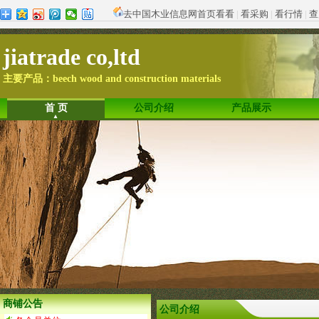
去中国木业信息网首页看看
|
看采购
|
看行情
|
查
jiatrade co,ltd
主要产品：beech wood and construction materials
首 页
公司介绍
产品展示
商铺公告
公司介绍