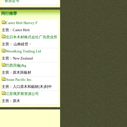
·资质证书
同行推荐
Carter Holt Harvey F
主营：Carter Holt
北日本木材株式会社广岛营业所
主营： 山林経営・
Woodking Trading Ltd
主营：New Zealand
巴西貝倫j&g
主营：原木與板材
Asian Pacific Inc.
主营：入口原木和鋸材(木)到中
江苏俄罗斯资源公司
主营：原木