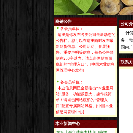
商铺公告
公司介
各会员单位：
计算
这里是你发布各类公司最新动态的
务；
公告栏。您可以在这里随时发布最
新到货信息、公司活动、参展预
国内
告、重要声明等信息，每条公告限
制在250字以内。请点击网站页面
联系方
底部的“管理入口”。[中国木业信息
网管理中心发布]
各会员单位：
木业信息网已全新推出“木业宝网
站”服务，功能很强大，操作很简
单！请点击网站底部的“管理入
口”配置专属网站风格。[中国木业
信息网管理中心]
木业新闻中心