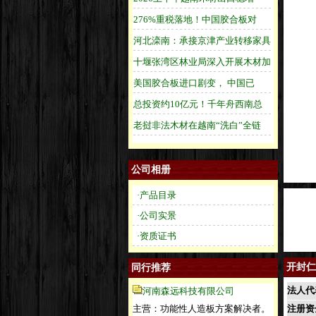
公司相册
·产品目录
·公司实景
·资质证书
开封仁
同行推荐
法人代
河南森远科技有限公司
主营：功能性人造板方案解决者。
注册资