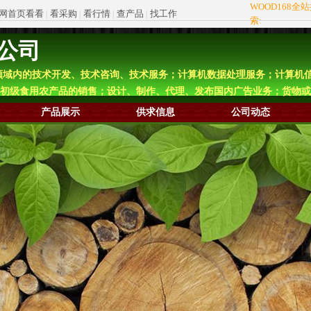
WOOD168全
网首页看看
|
看采购
|
看行情
|
查产品
|
找工作
索:
公司
领域内的技术开发、技术咨询、技术服务；计算机数据处理服务；计算机
初级食用农产品的销售；设计、制作、代理、发布国内广告业务；货物或
产品展示
供求信息
公司动态