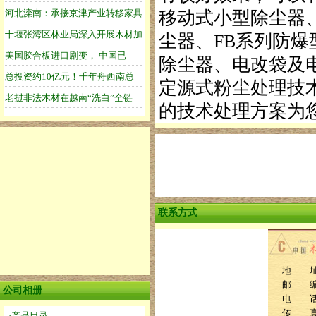
移动式小型除尘器、
尘器、FB系列防爆
除尘器、电改袋及
定源式粉尘处理技
的技术处理方案为
联系方式
地 址
邮 编：
公司相册
电 话：0
传 
·产品目录