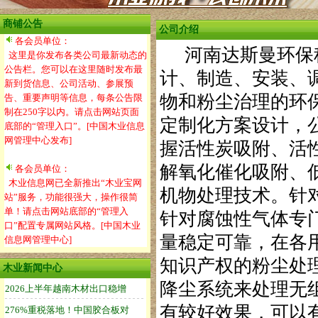
商铺公告
公司介绍
各会员单位：
河南达斯曼环保科
这里是你发布各类公司最新动态的
公告栏。您可以在这里随时发布最
计、制造、安装、
新到货信息、公司活动、参展预
物和粉尘治理的环
告、重要声明等信息，每条公告限
制在250字以内。请点击网站页面
定制化方案设计，
底部的“管理入口”。[中国木业信息
网管理中心发布]
握活性炭吸附、活
解氧化催化吸附、
各会员单位：
木业信息网已全新推出“木业宝网
机物处理技术。针
站”服务，功能很强大，操作很简
单！请点击网站底部的“管理入
针对腐蚀性气体专
口”配置专属网站风格。[中国木业
量稳定可靠，在各
信息网管理中心]
知识产权的粉尘处
木业新闻中心
降尘系统来处理无
有较好效果，可以有