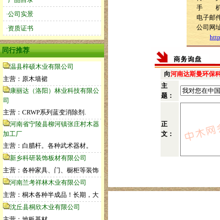
手 机：1
·公司实景
电子邮件：
公司网
·资质证书
htt
同行推荐
温县梓硕木业有限公司
向
河南达斯曼环保
主营：原木墙裙
主
康丽达（洛阳）林业科技有限公
题：
司
主营：CRWP系列蓝变消除剂.
河南省宁陵县柳河镇张庄村木器
正
加工厂
文：
主营：白腊杆。各种武术器材。
新乡科研装饰板材有限公司
主营：各种家具、门、橱柜等装饰
河南兰考祥林木业有限公司
主营：桐木各种半成品！长期，大
沈丘县桐欣木业有限公司
主营：地板基材