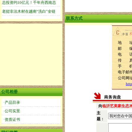
联系方式
地 址
邮 编：
电 话：0
传 
手 
电子邮件：
公司网
htt
公司相册
·产品目录
向
临沂艺美家生态
·公司实景
主
题：
·资质证书