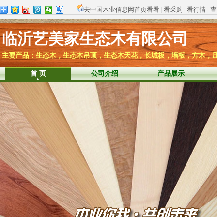
去中国木业信息网首页看看
|
看采购
|
看行情
|
查
临沂艺美家生态木有限公司
主要产品：生态木，生态木吊顶，生态木天花，长城板，墙板，方木，
首 页
公司介绍
产品展示
各会员单位：