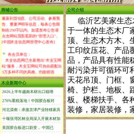
这里是你发布各类公司最新动态
商铺公告
公司介绍
的公告栏。您可以在这里随时发布
最新到货信息、公司活动、参展预
临沂艺美家生态木
告、重要声明等信息，每条公告限
制在250字以内。如需发布公告请
于一体的生态木厂
点击网站页面底部的“管理入口”。
顶、生态木方木、
[中国木业信息网管理中心发布]
工印纹压花、产品
各会员单位：
木业信息网已全新推出“木业宝网
品，产品具有性能
站”服务，木业宝网站可自由搭配出
耐污染并可循环可
3万多种不同的风格。功能很强
大，操作很简单！设置木业宝网站
天花吊顶、门框、
风格请点击网站底部的“管理入
木业新闻中心
椅、护栏、地板、
口”。[中国木业信息网管理中心]
板、楼梯扶手、各
装修，家居装修，