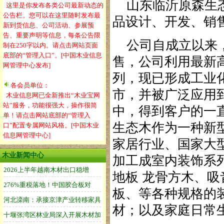
山东临沂原森生态
这里是你发布各类公司最新动态的
公告栏。您可以在这里随时发布最
品设计、开发、销
新到货信息、公司活动、参展预
告、重要声明等信息，每条公告限
公司自成立以来，
制在250字以内。请点击网站页面
底部的“管理入口”。[中国木业信息
售，公司利用最新
网管理中心发布]
列，现已形成工业
各会员单位：
市，并被广泛应用
木业信息网已全新推出“木业宝网
站”服务，功能很强大，操作很简
中，得到客户的一
单！请点击网站底部的“管理入
生态木作为一种新
口”配置专属网站风格。[中国木业
信息网管理中心]
家居行业、国家大
木业新闻中心
加工成室内装饰系列
地板 龙骨方木、
板、等各种规格的
材；以及家庭日常