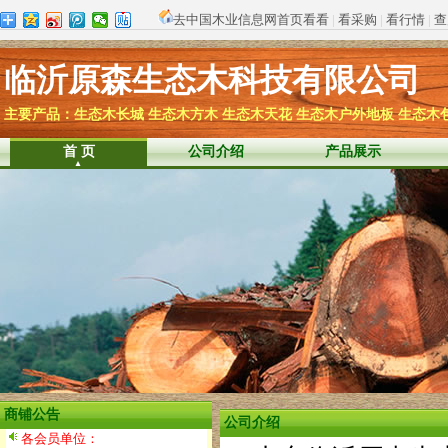
去中国木业信息网首页看看
|
看采购
|
看行情
|
查
临沂原森生态木科技有限公司
主要产品：生态木长城 生态木方木 生态木天花 生态木户外地板 生态木
首 页
公司介绍
产品展示
商铺公告
公司介绍
各会员单位：