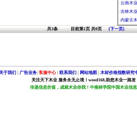
·
云南木
·
吉林木
·
内蒙古
共3条 目前第1页 共0页
[下一页]
关于我们
|
广告业务
|
客服中心
|
联系我们
|
网站地图
|
木材价格指数研究
关注天下木业 服务永无止境！wood168,助您木业一路发
传递信息价值，成就木业你我！中南林学院中国木业信息