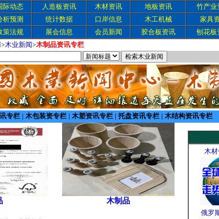
国际动态
人造板资讯
木材资讯
地板资讯
竹产业
分析预测
统计数据
口岸信息
木工机械
家具
政策法规
展会信息
会员新闻
胶合板资讯
刨花板
网
>
木业新闻
>
木制品资讯专栏
讯专栏
|
木包装资专栏
|
木塑资讯专栏
|
托盘资讯专栏
|
木结构资讯专栏
木材
品
木制品
俄罗