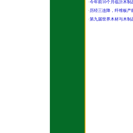
·
今年前10个月临沂木制品
·
历经三连降，纤维板产
·
第九届世界木材与木制