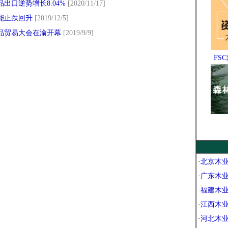
出口逆势增长8.04%
[2020/11/17]
能止跌回升
[2019/12/5]
品贸易大会在渝开幕
[2019/9/9]
FS
·
北京木
·
广东木
·
福建木
·
江西木
·
河北木