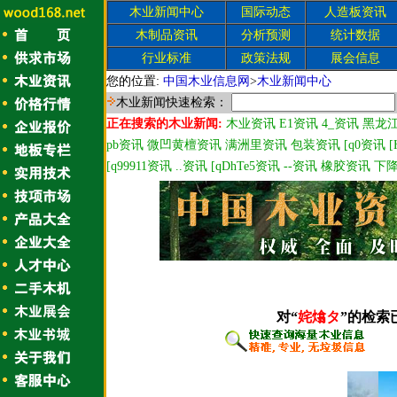
木业新闻中心
国际动态
人造板资讯
木制品资讯
分析预测
统计数据
行业标准
政策法规
展会信息
您的位置:
中国木业信息网
>
木业新闻中心
木业新闻快速检索：
正在搜索的木业新闻:
木业资讯
E1资讯
4_资讯
黑龙
pb资讯
微凹黄檀资讯
满洲里资讯
包装资讯
[q0资讯
[
[q99911资讯
..资讯
[qDhTe5资讯
--资讯
橡胶资讯
下
对“
姹熻タ
”的检索