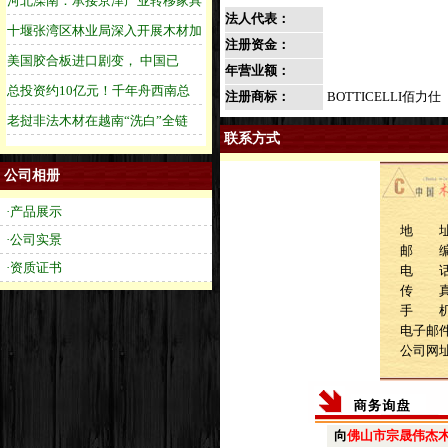
法人代表：
注册资金：
年营业额：
注册商标：
BOTTICELLI佰力仕
联系方式
公司相册
·产品展示
地 址
·公司实景
邮 
·资质证书
电 话：0
传 真：0
手 机：1
电子邮件：
公司网
向
佛山市宗晟伟杰