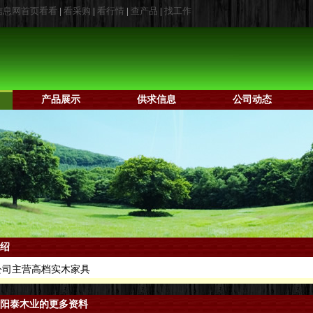
信息网首页看看
|
看采购
|
看行情
|
查产品
|
找工作
产品展示
供求信息
公司动态
绍
司主营高档实木家具
阳泰木业的更多资料