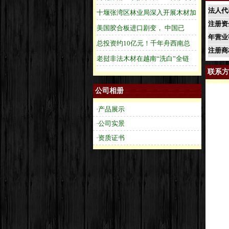
法人代
注册资
年营业
注册商
联系方
公司相册
·产品展示
·公司实景
·资质证书